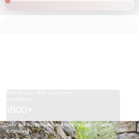
«
»
MEINE VISION
Ich möchte, dass sich jede Frau
in ihrem Körper wohl fühlt!
Bereits über 1800 zufriedene
Kundinnen.
1800+
Sehr gut ausgebildet und bereits über 10 Jahre
Erfahrung