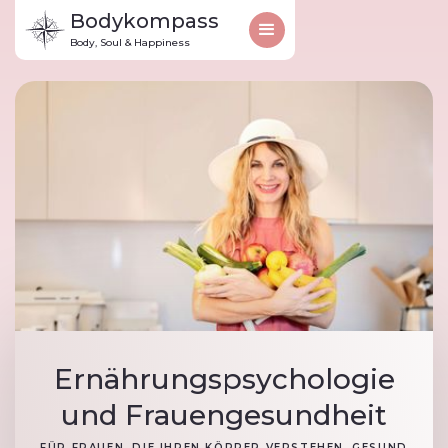
Bodykompass
Body, Soul & Happiness
Ernährungspsychologie
und Frauengesundheit
FÜR FRAUEN, DIE IHREN KÖRPER VERSTEHEN, GESUND