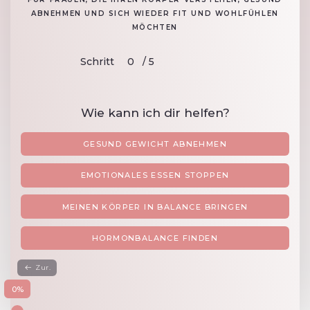
ABNEHMEN UND SICH WIEDER FIT UND WOHLFÜHLEN
MÖCHTEN
Schritt
0
/
5
0
Wie kann ich dir helfen?
GESUND GEWICHT ABNEHMEN
EMOTIONALES ESSEN STOPPEN
MEINEN KÖRPER IN BALANCE BRINGEN
HORMONBALANCE FINDEN
Zur.
0
%