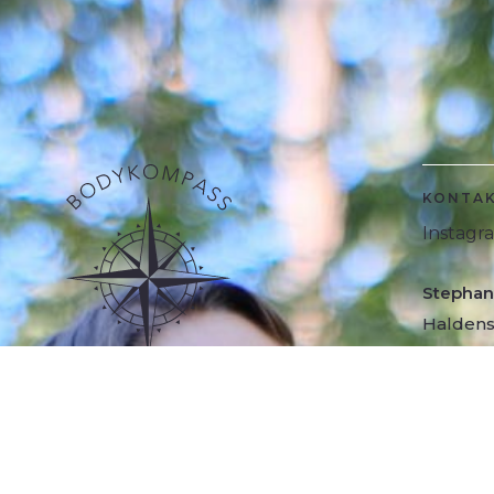
KONTA
Instagr
Stephan
Haldenst
7000 Ch
stephan
076 801