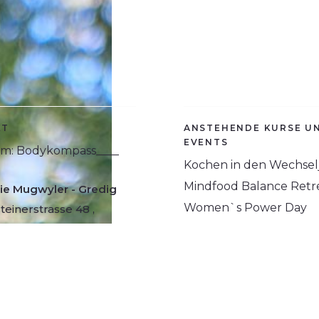
KT
ANSTEHENDE KURSE U
EVENTS
am: Bodykompass____
Kochen in den Wechsel
Mindfood Balance Retr
ie Mugwyler - Gredig
Women`s Power Day
einerstrasse 48 ,
ur
WEITERES
Podcast
ie_gredig@hotmail.com
Instagram
 48 42
Datenschutz