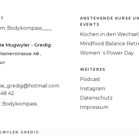
KT
ANSTEHENDE KURSE U
EVENTS
am: Bodykompass____
Kochen in den Wechsel
Mindfood Balance Retr
ie Mugwyler - Gredig
Women`s Power Day
einerstrasse 48 ,
ur
WEITERES
Podcast
ie_gredig@hotmail.com
Instagram
 48 42
Datenschutz
: Bodykompass
Impressum
GWYLER GREDIG