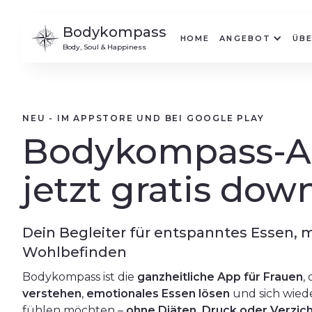
Bodykompass
HOME
ANGEBOT
ÜBE
Body, Soul & Happiness
NEU - IM APPSTORE UND BEI GOOGLE PLAY
Bodykompass-A
jetzt gratis do
Dein Begleiter für entspanntes Essen,
Wohlbefinden
Bodykompass ist die
ganzheitliche App für Frauen
,
verstehen
,
emotionales Essen lösen
und sich wied
fühlen möchten –
ohne Diäten, Druck oder Verzic