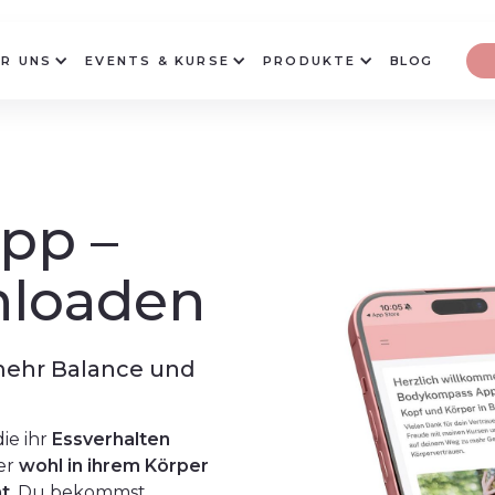
R UNS
EVENTS & KURSE
PRODUKTE
BLOG
pp –
wnloaden
 mehr Balance und
 die ihr
Essverhalten
er
wohl in ihrem Körper
ht
. Du bekommst