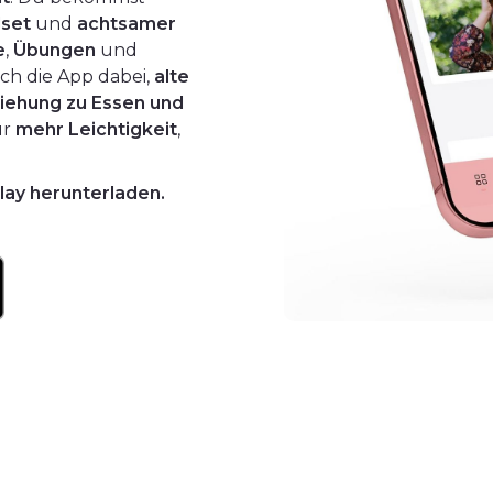
set
und
achtsamer
e
,
Übungen
und
dich die App dabei,
alte
iehung zu Essen und
ür
mehr Leichtigkeit
,
lay herunterladen.