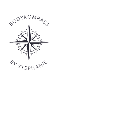
KONTAKT
Instagram: Bodykompass____
Stephanie Mugwyler - Gredig
Haldensteinerstrasse 48 ,
7000 Chur